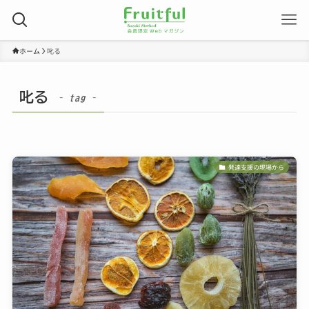
ホーム
叱る
叱る
– tag –
発達支援の現場から