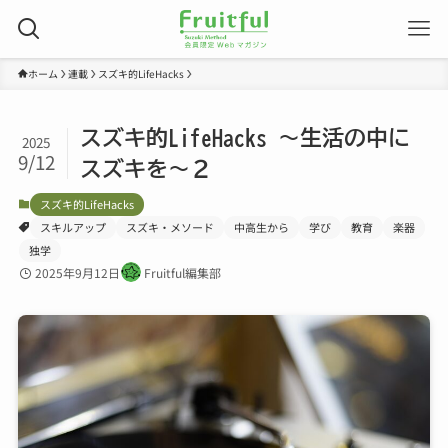
ホーム
連載
スズキ的LifeHacks
スズキ的LifeHacks ～生活の中に
2025
9/12
スズキを～２
スズキ的LifeHacks
スキルアップ
スズキ・メソード
中高生から
学び
教育
楽器
独学
2025年9月12日
Fruitful編集部