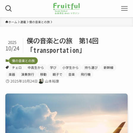
ホーム
連載
僕の音楽との旅
僕の音楽との旅 第14回
2025
10/24
「transportation」
僕の音楽との旅
チェロ
中高生から
学び
小学生から
持ち運び
新幹線
楽器
演奏旅行
移動
親子で
音楽
飛行機
2025年10月24日
山本裕康