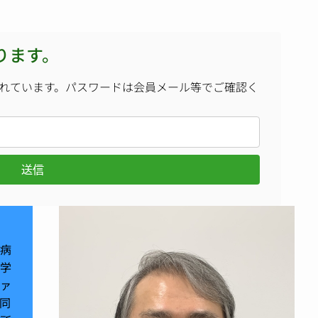
ります。
れています。パスワードは会員メール等でご確認く
送信
病
学
ァ
同