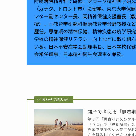
附属病院精神科で研修。クラーク精神医学研究
（カナダ、トロント市）に留学。東京大学保健
ンター副センター長、同精神保健支援室長（教
授）、同教育学研究科健康教育学分野教授など
歴任。思春期の精神保健、精神疾患の疫学研究
学校の精神保健リテラシー向上などに取り組ん
いる。日本不安症学会副理事長、日本学校保健
会常任理事、日本精神衛生会理事を兼務。
あわせて読みたい
親子で考える「思春
第７回「思春期とメンタル
「うつ」や「摂食障害」な
門家である佐々木先生がお
かを解説してくださいます