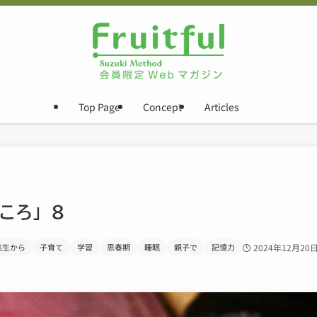
Top Page
Concept
Articles
ころ」８
高生から
子育て
学習
思春期
睡眠
親子で
記憶力
2024年12月20