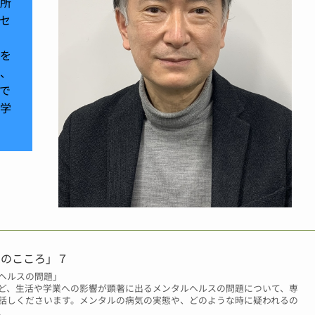
所
セ
を
、
で
学
期のこころ」７
ヘルスの問題」
ど、生活や学業への影響が顕著に出るメンタルヘルスの問題について、専
話しくださいます。メンタルの病気の実態や、どのような時に疑われるの
。