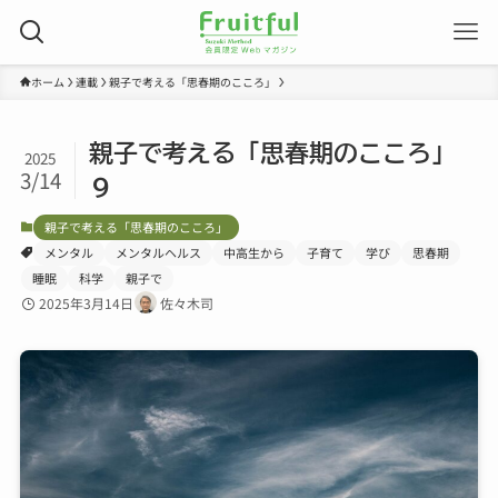
ホーム
連載
親子で考える「思春期のこころ」
親子で考える「思春期のこころ」
2025
3/14
９
親子で考える「思春期のこころ」
メンタル
メンタルヘルス
中高生から
子育て
学び
思春期
睡眠
科学
親子で
2025年3月14日
佐々木司